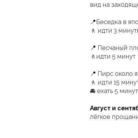
вид на заходящ
📍Беседка в яп
🚶 идти 3 минут
📍 Песчаный пл
🚶идти 5 минут
📍 Пирс около 
🚶 идти 15 мину
🚘 ехать 5 минут
Август и сентя
лёгкое прощани