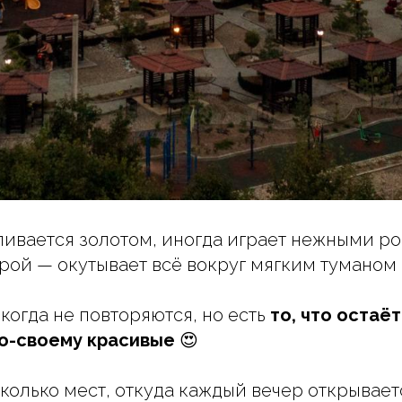
ливается золотом, иногда играет нежными р
орой — окутывает всё вокруг мягким туманом 
когда не повторяются, но есть
то, что остаё
по-своему красивые
😍
есколько мест, откуда каждый вечер открывае