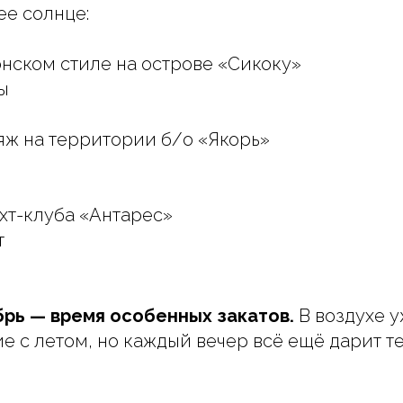
ее солнце:
онском стиле на острове «Сикоку»
ы
яж на территории б/о «Якорь»
яхт-клуба «Антарес»
т
брь — время особенных закатов.
В воздухе у
е с летом, но каждый вечер всё ещё дарит те