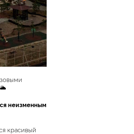
озовыми
🌥️
тся неизменным
тся красивый