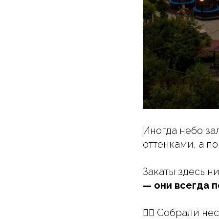
Иногда небо за
оттенками, а п
Закаты здесь ни
— они всегда 
👉🏻 Собрали н