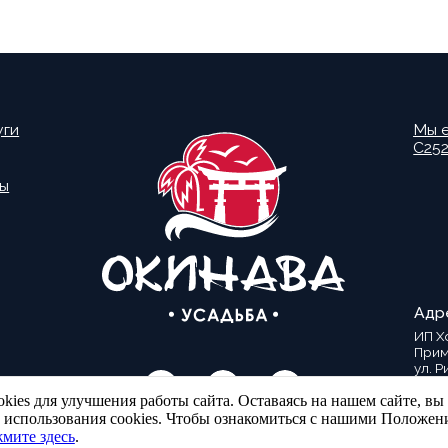
Адрес усадьбы:
ИП Ходырева А.А.
Приморский край, Па
ул. Рифовая 1
Отдел бронирован
8 (914) 713-16-19
Info@okinawa25.ru
ies для улучшения работы сайта. Оставаясь на нашем сайте, вы
и использования cookies. Чтобы ознакомиться с нашими Положен
мите здесь
.