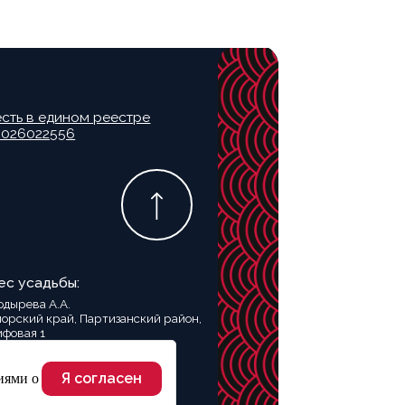
ртизанский район,
ия:
Я согласен
иями о