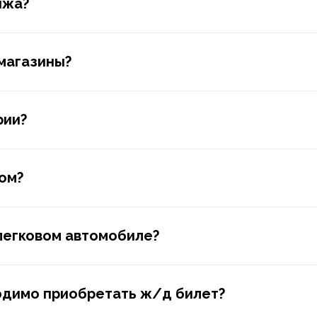
яжа?
магазины?
рии?
ом?
легковом автомобиле?
одимо приобретать ж/д билет?
Мы есть в едином
С252026022556