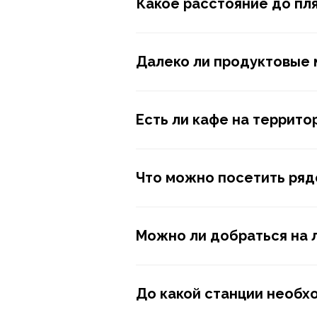
Какое расстояние до пл
Далеко ли продуктовые 
Есть ли кафе на террито
Что можно посетить ряд
Можно ли добраться на 
До какой станции необх
Главная
Цены на доп услуги
О нас
Галерея