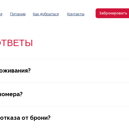
Забронировать
8 (914) 713
тание
Как добраться
Контакты
ОТВЕТЫ
роживания?
 номера?
отказа от брони?