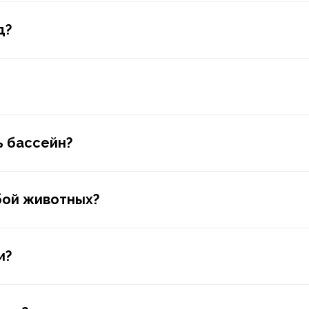
д?
ь бассейн?
бой животных?
и?