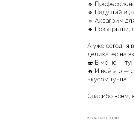
🔹 Профессиона
🔹 Ведущий и 
🔹 Аквагрим дл
🔹 Розыгрыши, 
А уже сегодня 
деликатес на вк
🍣 В меню — тун
🔥 И всё это —
вкусом тунца
Спасибо всем, 
2025-08-22 21:00