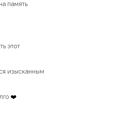
на память
ть этот
ься изысканным
лго ❤️