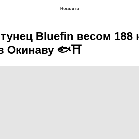
Новости
тунец Bluefin весом 188 
в Окинаву 🐟⛩️